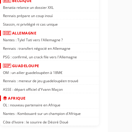
🇧🇪 BELGIQUE
Benatia relance un dossier XXL
Rennais prépare un coup inouï
Stassin, ni privilégié ni cas unique
🇩🇪 ALLEMAGNE
Nantes : Tylel Tati vers l'Allemagne ?
Rennais : transfert négocié en Allemagne
PSG : confirmé, un crack file vers l'Allemagne
🇬🇵 GUADELOUPE
OM : un ailier guadeloupéen à 18M€
Rennais : meneur de jeu guadeloupéen trouvé
ASSE : départ officiel d'Yvann Maçon
🌍 AFRIQUE
OL : nouveau partenaire en Afrique
Nantes : Kombouaré sur un champion d'Afrique
Côte d'Ivoire : le sourire de Désiré Doué