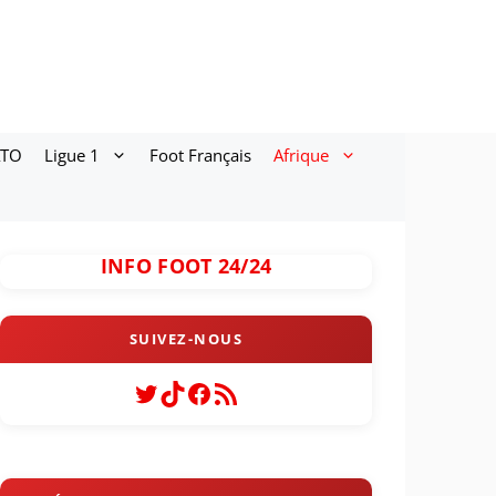
ATO
Ligue 1
Foot Français
Afrique
INFO FOOT 24/24
Twitter
TikTok
Facebook
Flux RSS