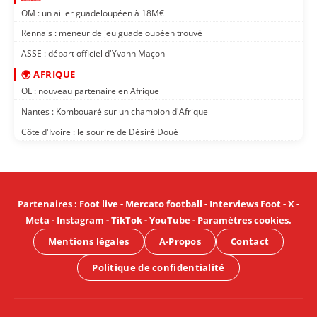
OM : un ailier guadeloupéen à 18M€
Rennais : meneur de jeu guadeloupéen trouvé
ASSE : départ officiel d'Yvann Maçon
🌍 AFRIQUE
OL : nouveau partenaire en Afrique
Nantes : Kombouaré sur un champion d'Afrique
Côte d'Ivoire : le sourire de Désiré Doué
Partenaires
:
Foot live
-
Mercato football
-
Interviews Foot
-
X
-
Meta
-
Instagram
-
TikTok
-
YouTube
-
Paramètres cookies
.
Mentions légales
A-Propos
Contact
Politique de confidentialité