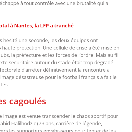
a échappé à tout contrôle avec une brutalité qui a
tal à Nantes, la LFP a tranché
pas hésité une seconde, les deux équipes ont
haute protection. Une cellule de crise a été mise en
lubs, la préfecture et les forces de l’ordre. Mais au fil
exte sécuritaire autour du stade était trop dégradé
fectorale d’arrêter définitivement la rencontre a
age désastreuse pour le football français a fait le
tes.
les cagoulés
ne image est venue transcender le chaos sportif pour
hid Halilhodzic (73 ans, carrière de légende,
vers les supporters envahisseurs pour tenter de les