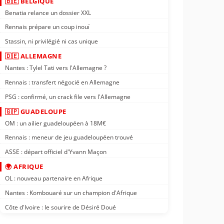
🇧🇪 BELGIQUE
Benatia relance un dossier XXL
Rennais prépare un coup inouï
Stassin, ni privilégié ni cas unique
🇩🇪 ALLEMAGNE
Nantes : Tylel Tati vers l'Allemagne ?
Rennais : transfert négocié en Allemagne
PSG : confirmé, un crack file vers l'Allemagne
🇬🇵 GUADELOUPE
OM : un ailier guadeloupéen à 18M€
Rennais : meneur de jeu guadeloupéen trouvé
ASSE : départ officiel d'Yvann Maçon
🌍 AFRIQUE
OL : nouveau partenaire en Afrique
Nantes : Kombouaré sur un champion d'Afrique
Côte d'Ivoire : le sourire de Désiré Doué