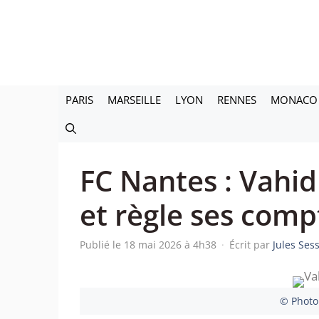
Aller
au
contenu
PARIS
MARSEILLE
LYON
RENNES
MONACO
FC Nantes : Vahid
et règle ses comp
Publié le 18 mai 2026 à 4h38
·
Écrit par
Jules Ses
© Photo 