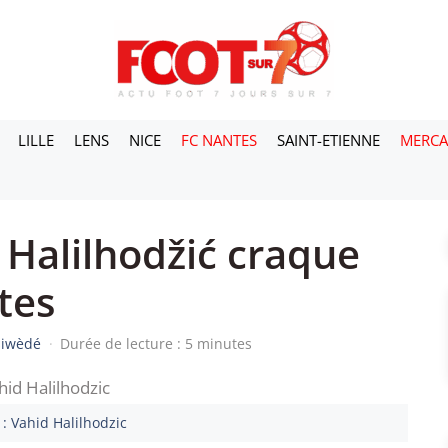
LILLE
LENS
NICE
FC NANTES
SAINT-ETIENNE
MERC
 Halilhodžić craque
tes
siwèdé
·
Durée de lecture : 5 minutes
: Vahid Halilhodzic