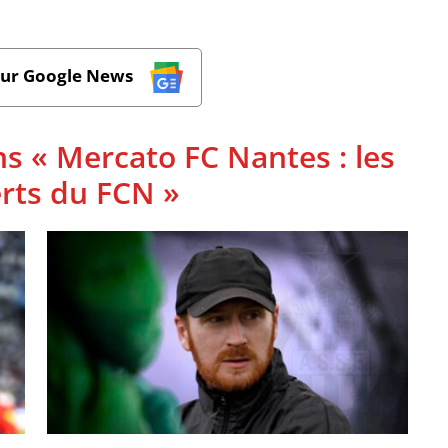
sur Google News
ns « Mercato FC Nantes : les
rts du FCN »