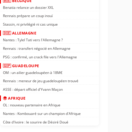
🇧🇪 BELGIQUE
Benatia relance un dossier XXL
Rennais prépare un coup inouï
Stassin, ni privilégié ni cas unique
🇩🇪 ALLEMAGNE
Nantes : Tylel Tati vers l'Allemagne ?
Rennais : transfert négocié en Allemagne
PSG : confirmé, un crack file vers l'Allemagne
🇬🇵 GUADELOUPE
OM : un ailier guadeloupéen à 18M€
Rennais : meneur de jeu guadeloupéen trouvé
ASSE : départ officiel d'Yvann Maçon
🌍 AFRIQUE
OL : nouveau partenaire en Afrique
Nantes : Kombouaré sur un champion d'Afrique
Côte d'Ivoire : le sourire de Désiré Doué