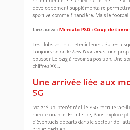
récemment été élu meilleur jeune joueur d
développement supplémentaire permettrait
sportive comme financière. ‎Mais le footba
Lire aussi :
Mercato PSG : Coup de tonner
Les clubs veulent retenir leurs pépites jus
Toujours selon le
New York Times
, une prop
pousser Leipzig à revoir sa position. Un
chiffres XXL.
‎Une arrivée liée aux m
SG
Malgré un intérêt réel, le PSG recrutera-t-
mérite nuance. En interne, Paris explore plu
d’éventuels départs dans le secteur de l’at
projet parisien.