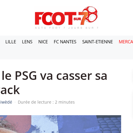
LILLE
LENS
NICE
FC NANTES
SAINT-ETIENNE
MERC
le PSG va casser sa
rack
siwèdé
·
Durée de lecture : 2 minutes