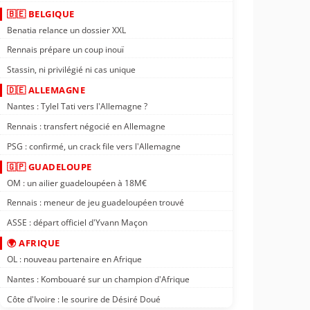
🇧🇪 BELGIQUE
Benatia relance un dossier XXL
Rennais prépare un coup inouï
Stassin, ni privilégié ni cas unique
🇩🇪 ALLEMAGNE
Nantes : Tylel Tati vers l'Allemagne ?
Rennais : transfert négocié en Allemagne
PSG : confirmé, un crack file vers l'Allemagne
🇬🇵 GUADELOUPE
OM : un ailier guadeloupéen à 18M€
Rennais : meneur de jeu guadeloupéen trouvé
ASSE : départ officiel d'Yvann Maçon
🌍 AFRIQUE
OL : nouveau partenaire en Afrique
Nantes : Kombouaré sur un champion d'Afrique
Côte d'Ivoire : le sourire de Désiré Doué