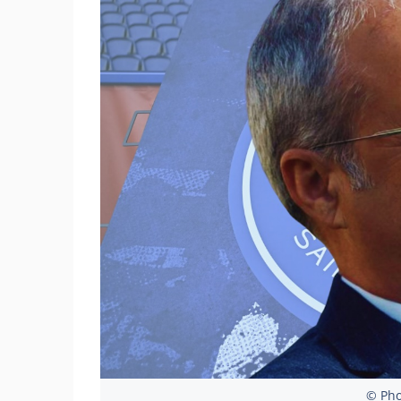
© Pho