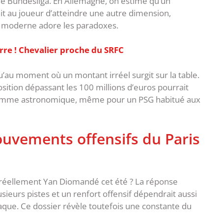
e Bundesliga. En Allemagne, on estime qu’un
 au joueur d’atteindre une autre dimension,
ll moderne adore les paradoxes.
re ! Chevalier proche du SRFC
qu’au moment où un montant irréel surgit sur la table.
osition dépassant les 100 millions d’euros pourrait
e somme astronomique, même pour un PSG habitué aux
ouvements offensifs du Paris
il réellement Yan Diomandé cet été ? La réponse
sieurs pistes et un renfort offensif dépendrait aussi
taque. ‎Ce dossier révèle toutefois une constante du