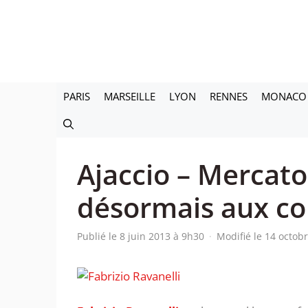
Aller
au
contenu
PARIS
MARSEILLE
LYON
RENNES
MONACO
Ajaccio – Mercato 
désormais aux co
Publié le 8 juin 2013 à 9h30
·
Modifié le 14 octob