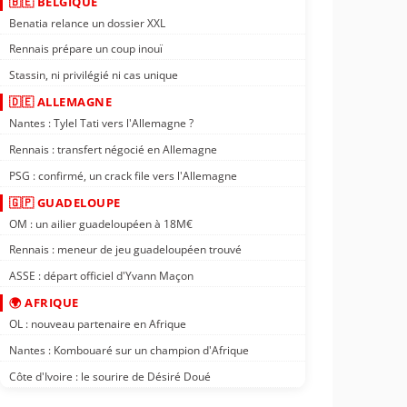
🇧🇪 BELGIQUE
Benatia relance un dossier XXL
Rennais prépare un coup inouï
Stassin, ni privilégié ni cas unique
🇩🇪 ALLEMAGNE
Nantes : Tylel Tati vers l'Allemagne ?
Rennais : transfert négocié en Allemagne
PSG : confirmé, un crack file vers l'Allemagne
🇬🇵 GUADELOUPE
OM : un ailier guadeloupéen à 18M€
Rennais : meneur de jeu guadeloupéen trouvé
ASSE : départ officiel d'Yvann Maçon
🌍 AFRIQUE
OL : nouveau partenaire en Afrique
Nantes : Kombouaré sur un champion d'Afrique
Côte d'Ivoire : le sourire de Désiré Doué