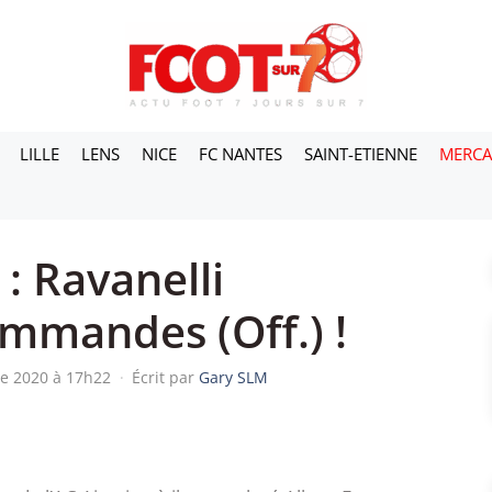
LILLE
LENS
NICE
FC NANTES
SAINT-ETIENNE
MERC
: Ravanelli
mmandes (Off.) !
re 2020 à 17h22
·
Écrit par
Gary SLM