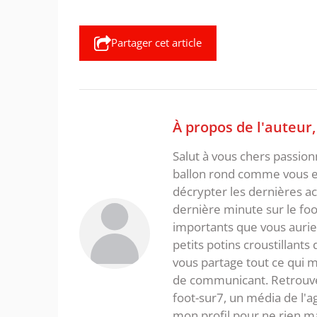
Partager cet article
À propos de l'auteur
Salut à vous chers passio
ballon rond comme vous et
décrypter les dernières act
dernière minute sur le foot
importants que vous aurie
petits potins croustillants
vous partage tout ce qui m'
de communicant. Retrouve
foot-sur7, un média de l'
mon profil pour ne rien m