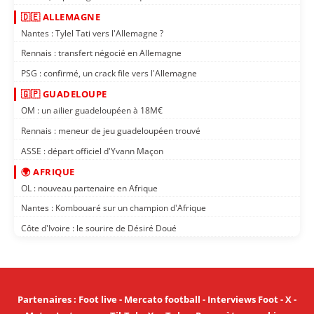
🇩🇪 ALLEMAGNE
Nantes : Tylel Tati vers l'Allemagne ?
Rennais : transfert négocié en Allemagne
PSG : confirmé, un crack file vers l'Allemagne
🇬🇵 GUADELOUPE
OM : un ailier guadeloupéen à 18M€
Rennais : meneur de jeu guadeloupéen trouvé
ASSE : départ officiel d'Yvann Maçon
🌍 AFRIQUE
OL : nouveau partenaire en Afrique
Nantes : Kombouaré sur un champion d'Afrique
Côte d'Ivoire : le sourire de Désiré Doué
Partenaires
:
Foot live
-
Mercato football
-
Interviews Foot
-
X
-