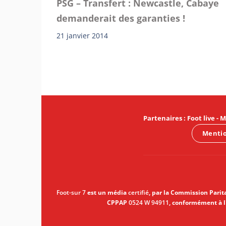
PSG – Transfert : Newcastle, Cabaye
demanderait des garanties !
21 janvier 2014
Partenaires
:
Foot live
-
M
Mentio
Foot-sur 7
est un média
certifié
, par la Commission Parit
CPPAP
0524 W 94911
, conformément à l'