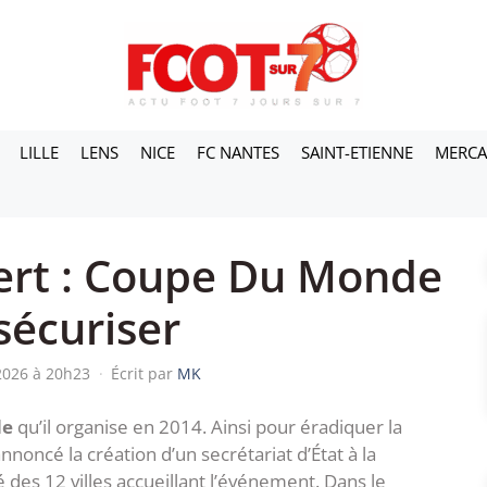
LILLE
LENS
NICE
FC NANTES
SAINT-ETIENNE
MERC
fert : Coupe Du Monde
 sécuriser
 2026 à 20h23
·
Écrit par
MK
de
qu’il organise en 2014. Ainsi pour éradiquer la
annoncé la création d’un secrétariat d’État à la
é des 12 villes accueillant l’événement. Dans le