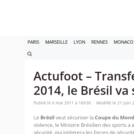
Aller
au
contenu
PARIS
MARSEILLE
LYON
RENNES
MONACO
Actufoot – Trans
2014, le Brésil va
Publié le 6 mai 2011 à 16h30
·
Modifié le 21 juin
Le
Brésil
veut sécuriser la
Coupe du Mon
violence, le Ministre Brésilien des sports a 
sécurité, qui intégrera les forces de sécurit