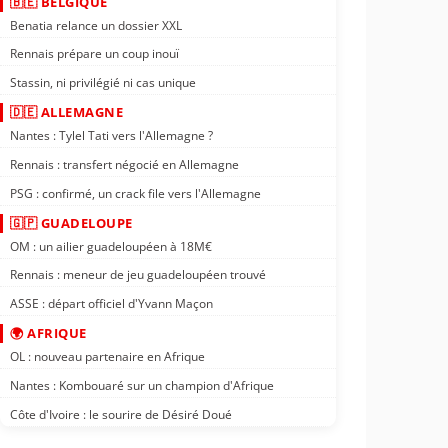
🇧🇪 BELGIQUE
Benatia relance un dossier XXL
Rennais prépare un coup inouï
Stassin, ni privilégié ni cas unique
🇩🇪 ALLEMAGNE
Nantes : Tylel Tati vers l'Allemagne ?
Rennais : transfert négocié en Allemagne
PSG : confirmé, un crack file vers l'Allemagne
🇬🇵 GUADELOUPE
OM : un ailier guadeloupéen à 18M€
Rennais : meneur de jeu guadeloupéen trouvé
ASSE : départ officiel d'Yvann Maçon
🌍 AFRIQUE
OL : nouveau partenaire en Afrique
Nantes : Kombouaré sur un champion d'Afrique
Côte d'Ivoire : le sourire de Désiré Doué