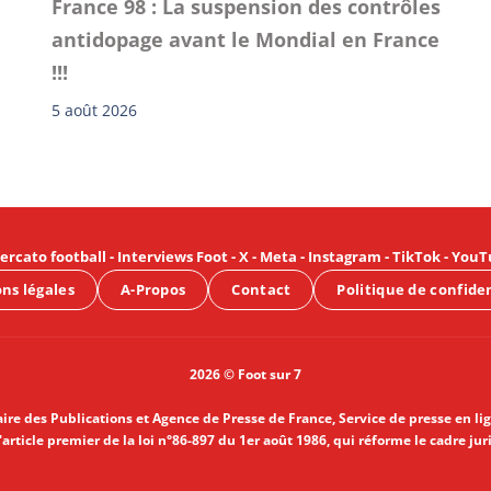
France 98 : La suspension des contrôles
antidopage avant le Mondial en France
!!!
5 août 2026
ercato football
-
Interviews Foot
-
X
-
Meta
-
Instagram
-
TikTok
-
YouT
ns légales
A-Propos
Contact
Politique de confide
2026 © Foot sur 7
aire des Publications et Agence de Presse de France, Service de presse en li
article premier de la loi n°86-897 du 1er août 1986, qui réforme le cadre jur