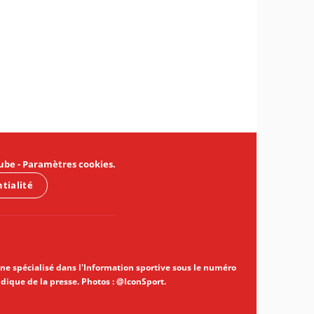
ube
-
Paramètres cookies
.
ntialité
gne spécialisé dans l'Information sportive sous le numéro
idique de la presse. Photos : @IconSport.