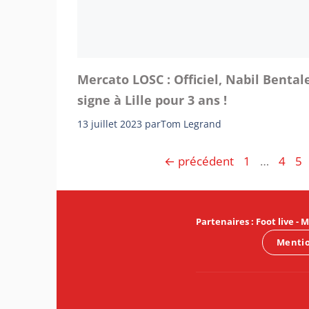
Mercato LOSC : Officiel, Nabil Bental
signe à Lille pour 3 ans !
13 juillet 2023
par
Tom Legrand
Page
Page
Pa
←
précédent
1
…
4
5
Partenaires
:
Foot live
-
M
Mentio