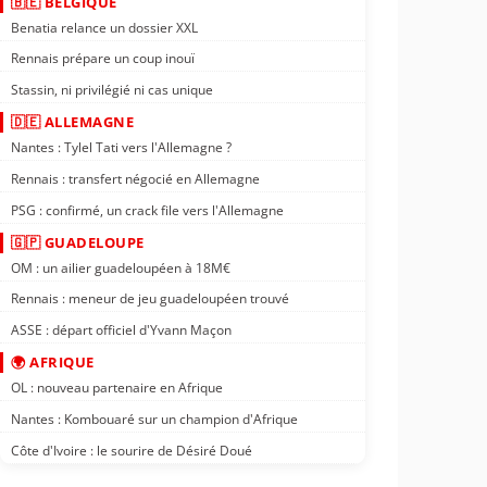
🇧🇪 BELGIQUE
Benatia relance un dossier XXL
Rennais prépare un coup inouï
Stassin, ni privilégié ni cas unique
🇩🇪 ALLEMAGNE
Nantes : Tylel Tati vers l'Allemagne ?
Rennais : transfert négocié en Allemagne
PSG : confirmé, un crack file vers l'Allemagne
🇬🇵 GUADELOUPE
OM : un ailier guadeloupéen à 18M€
Rennais : meneur de jeu guadeloupéen trouvé
ASSE : départ officiel d'Yvann Maçon
🌍 AFRIQUE
OL : nouveau partenaire en Afrique
Nantes : Kombouaré sur un champion d'Afrique
Côte d'Ivoire : le sourire de Désiré Doué