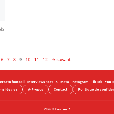
eb
ge
Page
Page
Page
Page
Page
Page
Page
6
7
8
9
10
11
12
→
suivant
ercato football
-
Interviews Foot
-
X
-
Meta
-
Instagram
-
TikTok
-
YouT
ns légales
A-Propos
Contact
Politique de confide
2026 © Foot sur 7