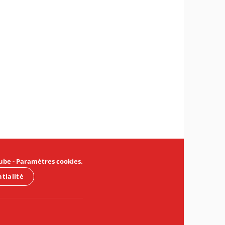
ube
-
Paramètres cookies
.
ntialité