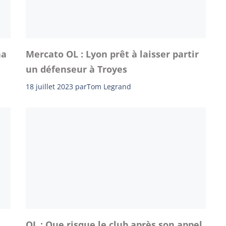
na
Mercato OL : Lyon prêt à laisser partir
un défenseur à Troyes
18 juillet 2023
par
Tom Legrand
OL : Que risque le club après son appel