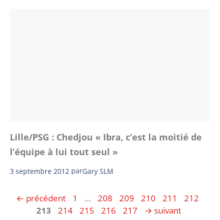
Lille/PSG : Chedjou « Ibra, c’est la moitié de
l’équipe à lui tout seul »
3 septembre 2012
par
Gary SLM
Page
Page
Page
Page
Page
Page
Pag
←
précédent
1
…
208
209
210
211
212
Page
Page
Page
Page
213
214
215
216
217
→
suivant