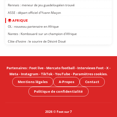
Rennais : meneur de jeu guadeloupéen trouvé
ASSE : départ officiel d'Yvann Maçon
🌍 AFRIQUE
OL : nouveau partenaire en Afrique
Nantes : Kombouaré sur un champion d'Afrique
Côte d'Ivoire : le sourire de Désiré Doué
Partenaires
:
Foot live
-
Mercato football
-
Interviews Foot
-
X
-
Meta
-
Instagram
-
TikTok
-
YouTube
-
Paramètres cookies
.
Mentions légales
A-Propos
Contact
Politique de confidentialité
2026 © Foot sur 7