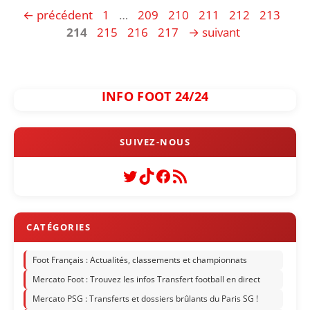
Page
Page
Page
Page
Page
Page
Pag
←
précédent
1
…
209
210
211
212
213
Page
Page
Page
214
215
216
217
→
suivant
INFO FOOT 24/24
Twitter
TikTok
Facebook
Flux RSS
Foot Français : Actualités, classements et championnats
Mercato Foot : Trouvez les infos Transfert football en direct
Mercato PSG : Transferts et dossiers brûlants du Paris SG !