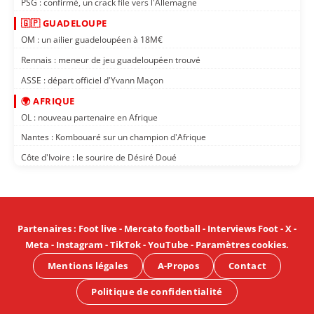
PSG : confirmé, un crack file vers l'Allemagne
🇬🇵 GUADELOUPE
OM : un ailier guadeloupéen à 18M€
Rennais : meneur de jeu guadeloupéen trouvé
ASSE : départ officiel d'Yvann Maçon
🌍 AFRIQUE
OL : nouveau partenaire en Afrique
Nantes : Kombouaré sur un champion d'Afrique
Côte d'Ivoire : le sourire de Désiré Doué
Partenaires
:
Foot live
-
Mercato football
-
Interviews Foot
-
X
-
Meta
-
Instagram
-
TikTok
-
YouTube
-
Paramètres cookies
.
Mentions légales
A-Propos
Contact
Politique de confidentialité