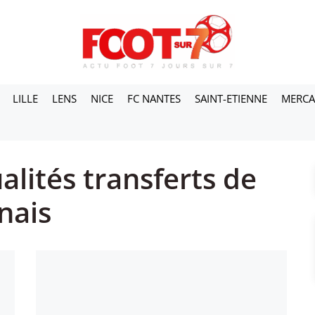
LILLE
LENS
NICE
FC NANTES
SAINT-ETIENNE
MERC
alités transferts de
nais