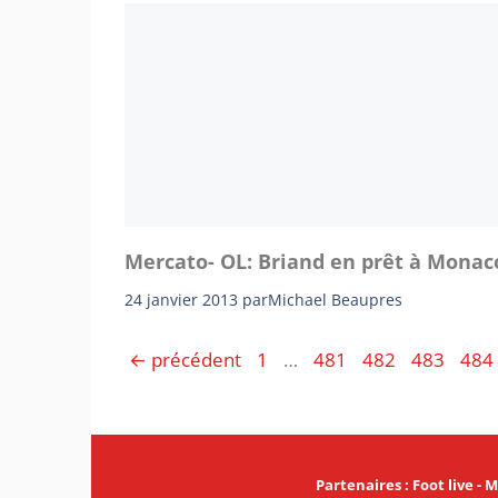
Mercato- OL: Briand en prêt à Monac
24 janvier 2013
par
Michael Beaupres
Page
Page
Page
Page
Pag
←
précédent
1
…
481
482
483
484
Partenaires
:
Foot live
-
M