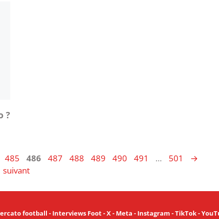
o ?
e
Page
Page
Page
Page
Page
Page
Page
Page
485
486
487
488
489
490
491
…
501
→
suivant
ercato football
-
Interviews Foot
-
X
-
Meta
-
Instagram
-
TikTok
-
YouT