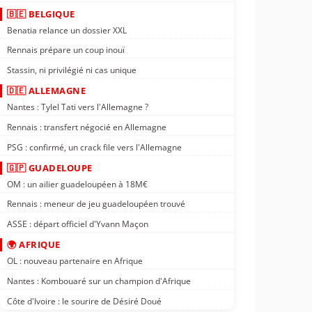
🇧🇪 BELGIQUE
Benatia relance un dossier XXL
Rennais prépare un coup inouï
Stassin, ni privilégié ni cas unique
🇩🇪 ALLEMAGNE
Nantes : Tylel Tati vers l'Allemagne ?
Rennais : transfert négocié en Allemagne
PSG : confirmé, un crack file vers l'Allemagne
🇬🇵 GUADELOUPE
OM : un ailier guadeloupéen à 18M€
Rennais : meneur de jeu guadeloupéen trouvé
ASSE : départ officiel d'Yvann Maçon
🌍 AFRIQUE
OL : nouveau partenaire en Afrique
Nantes : Kombouaré sur un champion d'Afrique
Côte d'Ivoire : le sourire de Désiré Doué