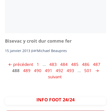
Bisevac y croit dur comme fer
15 janvier 2013
par
Michael Beaupres
Page
Page
Page
Page
Page
Page
Pag
←
précédent
1
…
483
484
485
486
487
Page
Page
Page
Page
Page
Page
488
489
490
491
492
493
…
501
→
suivant
INFO FOOT 24/24