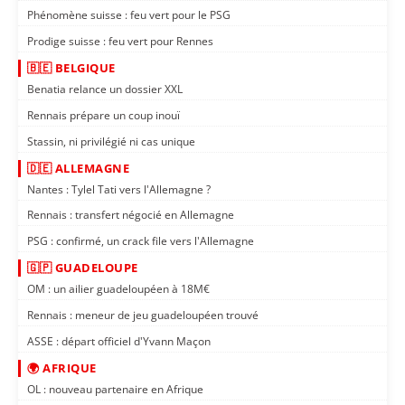
Phénomène suisse : feu vert pour le PSG
Prodige suisse : feu vert pour Rennes
🇧🇪 BELGIQUE
Benatia relance un dossier XXL
Rennais prépare un coup inouï
Stassin, ni privilégié ni cas unique
🇩🇪 ALLEMAGNE
Nantes : Tylel Tati vers l'Allemagne ?
Rennais : transfert négocié en Allemagne
PSG : confirmé, un crack file vers l'Allemagne
🇬🇵 GUADELOUPE
OM : un ailier guadeloupéen à 18M€
Rennais : meneur de jeu guadeloupéen trouvé
ASSE : départ officiel d'Yvann Maçon
🌍 AFRIQUE
OL : nouveau partenaire en Afrique