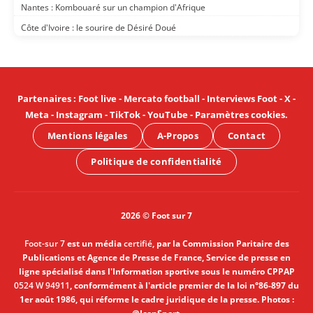
Nantes : Kombouaré sur un champion d'Afrique
Côte d'Ivoire : le sourire de Désiré Doué
Partenaires
:
Foot live
-
Mercato football
-
Interviews Foot
-
X
-
Meta
-
Instagram
-
TikTok
-
YouTube
-
Paramètres cookies
.
Mentions légales
A-Propos
Contact
Politique de confidentialité
2026 © Foot sur 7
Foot-sur 7
est un média
certifié
, par la Commission Paritaire des
Publications et Agence de Presse de France, Service de presse en
ligne spécialisé dans l'Information sportive sous le numéro CPPAP
0524 W 94911
, conformément à l'article premier de la loi n°86-897 du
1er août 1986, qui réforme le cadre juridique de la presse. Photos :