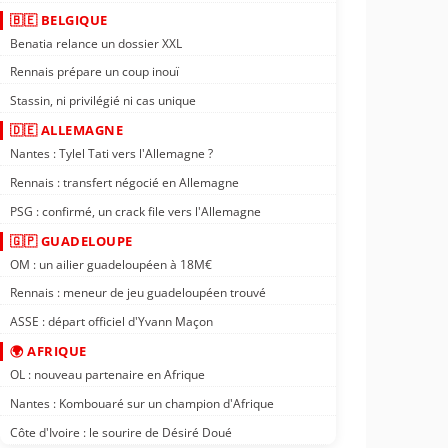
🇧🇪 BELGIQUE
Benatia relance un dossier XXL
Rennais prépare un coup inouï
Stassin, ni privilégié ni cas unique
🇩🇪 ALLEMAGNE
Nantes : Tylel Tati vers l'Allemagne ?
Rennais : transfert négocié en Allemagne
PSG : confirmé, un crack file vers l'Allemagne
🇬🇵 GUADELOUPE
OM : un ailier guadeloupéen à 18M€
Rennais : meneur de jeu guadeloupéen trouvé
ASSE : départ officiel d'Yvann Maçon
🌍 AFRIQUE
OL : nouveau partenaire en Afrique
Nantes : Kombouaré sur un champion d'Afrique
Côte d'Ivoire : le sourire de Désiré Doué