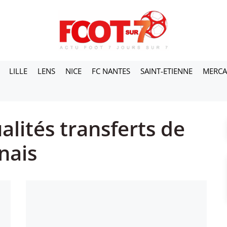
LILLE
LENS
NICE
FC NANTES
SAINT-ETIENNE
MERC
alités transferts de
nais