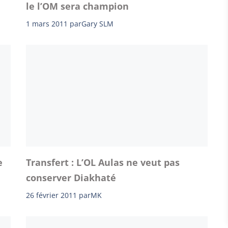
le l’OM sera champion
1 mars 2011
par
Gary SLM
e
Transfert : L’OL Aulas ne veut pas
conserver Diakhaté
26 février 2011
par
MK