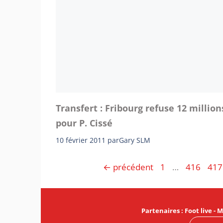
Transfert : Fribourg refuse 12 million
pour P. Cissé
10 février 2011
par
Gary SLM
Page
Page
Pag
←
précédent
1
…
416
417
Partenaires
:
Foot live
-
M