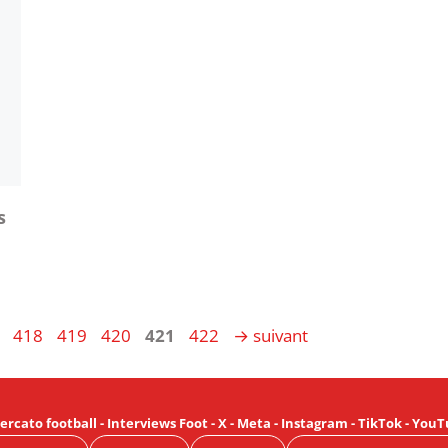
s
e
Page
Page
Page
Page
Page
418
419
420
421
422
→
suivant
ercato football
-
Interviews Foot
-
X
-
Meta
-
Instagram
-
TikTok
-
YouT