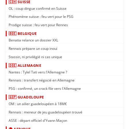
🇨🇭 SUISSE
OL : coup dingue confirmé en Suisse
Phénomène suisse : feu vert pour le PSG
Prodige suisse : feu vert pour Rennes
🇧🇪 BELGIQUE
Benatia relance un dossier XXL
Rennais prépare un coup inouï
Stassin, ni privilégié ni cas unique
🇩🇪 ALLEMAGNE
Nantes : Tylel Tati vers l'Allemagne ?
Rennais : transfert négocié en Allemagne
PSG : confirmé, un crack file vers l'Allemagne
🇬🇵 GUADELOUPE
OM : un ailier guadeloupéen à 18M€
Rennais : meneur de jeu guadeloupéen trouvé
ASSE : départ officiel d'Yvann Maçon
🌍 AFRIQUE