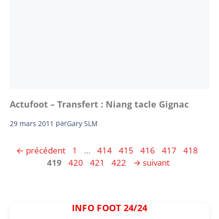
Actufoot – Transfert : Niang tacle Gignac
29 mars 2011
par
Gary SLM
Page
Page
Page
Page
Page
Page
Pag
←
précédent
1
…
414
415
416
417
418
Page
Page
Page
419
420
421
422
→
suivant
INFO FOOT 24/24