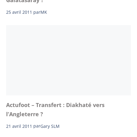
Galatasaray ?
25 avril 2011
par
MK
Actufoot – Transfert : Diakhaté vers
l’Angleterre ?
21 avril 2011
par
Gary SLM