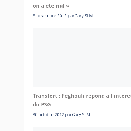
on a été nul »
8 novembre 2012
par
Gary SLM
Transfert : Feghouli répond à l’intérê
du PSG
30 octobre 2012
par
Gary SLM