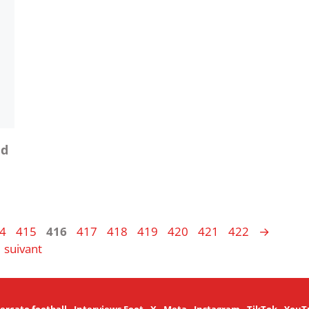
nd
ge
Page
Page
Page
Page
Page
Page
Page
Page
4
415
416
417
418
419
420
421
422
→
suivant
ercato football
-
Interviews Foot
-
X
-
Meta
-
Instagram
-
TikTok
-
YouT