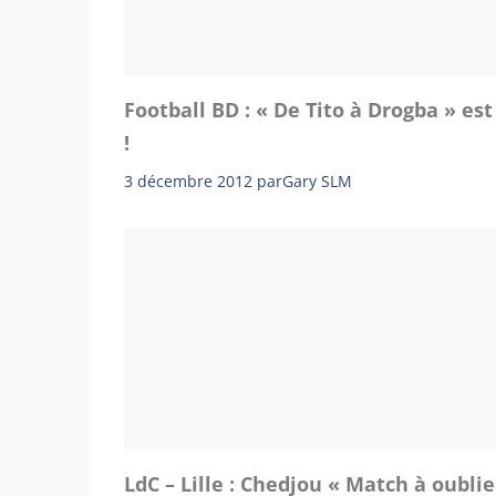
Football BD : « De Tito à Drogba » est
!
3 décembre 2012
par
Gary SLM
LdC – Lille : Chedjou « Match à oublie