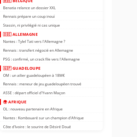
🇧🇪 BELGIQUE
Benatia relance un dossier XXL
Rennais prépare un coup inouï
Stassin, ni privilégié ni cas unique
🇩🇪 ALLEMAGNE
Nantes : Tylel Tati vers l'Allemagne ?
Rennais : transfert négocié en Allemagne
PSG : confirmé, un crack file vers l'Allemagne
🇬🇵 GUADELOUPE
OM : un ailier guadeloupéen à 18M€
Rennais : meneur de jeu guadeloupéen trouvé
ASSE : départ officiel d'Yvann Maçon
🌍 AFRIQUE
OL : nouveau partenaire en Afrique
Nantes : Kombouaré sur un champion d'Afrique
Côte d'Ivoire : le sourire de Désiré Doué