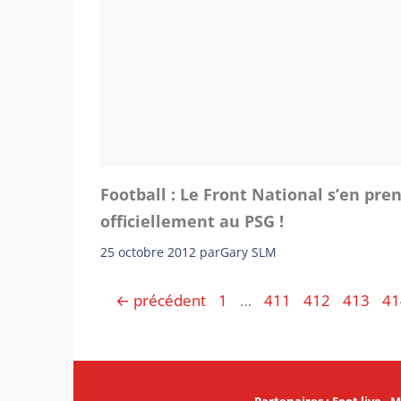
Football : Le Front National s’en pre
officiellement au PSG !
25 octobre 2012
par
Gary SLM
Page
Page
Page
Page
Pa
←
précédent
1
…
411
412
413
41
Partenaires
:
Foot live
-
M