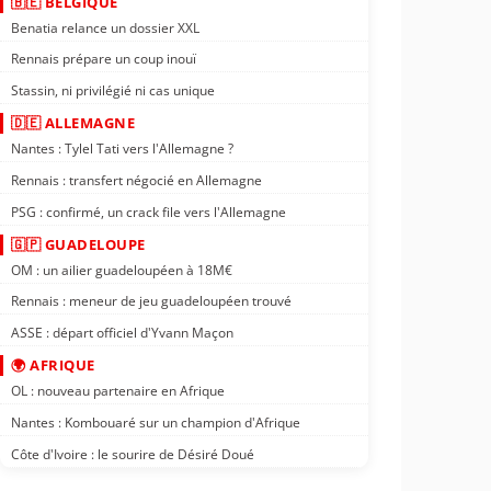
🇧🇪 BELGIQUE
Benatia relance un dossier XXL
Rennais prépare un coup inouï
Stassin, ni privilégié ni cas unique
🇩🇪 ALLEMAGNE
Nantes : Tylel Tati vers l'Allemagne ?
Rennais : transfert négocié en Allemagne
PSG : confirmé, un crack file vers l'Allemagne
🇬🇵 GUADELOUPE
OM : un ailier guadeloupéen à 18M€
Rennais : meneur de jeu guadeloupéen trouvé
ASSE : départ officiel d'Yvann Maçon
🌍 AFRIQUE
OL : nouveau partenaire en Afrique
Nantes : Kombouaré sur un champion d'Afrique
Côte d'Ivoire : le sourire de Désiré Doué