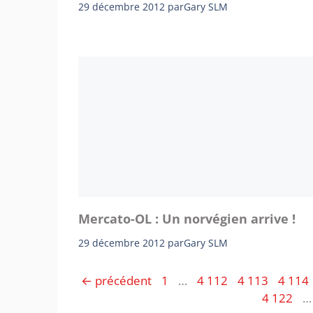
29 décembre 2012
par
Gary SLM
Mercato-OL : Un norvégien arrive !
29 décembre 2012
par
Gary SLM
Page
Page
Page
Page
←
précédent
1
…
4 112
4 113
4 114
Page
4 122
…