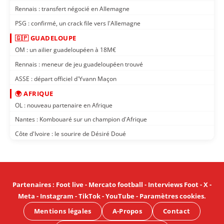
Rennais : transfert négocié en Allemagne
PSG : confirmé, un crack file vers l'Allemagne
🇬🇵 GUADELOUPE
OM : un ailier guadeloupéen à 18M€
Rennais : meneur de jeu guadeloupéen trouvé
ASSE : départ officiel d'Yvann Maçon
🌍 AFRIQUE
OL : nouveau partenaire en Afrique
Nantes : Kombouaré sur un champion d'Afrique
Côte d'Ivoire : le sourire de Désiré Doué
Partenaires
:
Foot live
-
Mercato football
-
Interviews Foot
-
X
-
Meta
-
Instagram
-
TikTok
-
YouTube
-
Paramètres cookies
.
Mentions légales
A-Propos
Contact