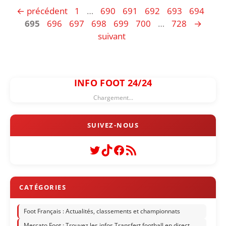
Page
Page
Page
Page
Page
Page
Pag
←
précédent
1
…
690
691
692
693
694
Page
Page
Page
Page
Page
Page
695
696
697
698
699
700
…
728
→
suivant
INFO FOOT 24/24
Chargement...
Twitter
TikTok
Facebook
Flux RSS
Foot Français : Actualités, classements et championnats
Mercato Foot : Trouvez les infos Transfert football en direct