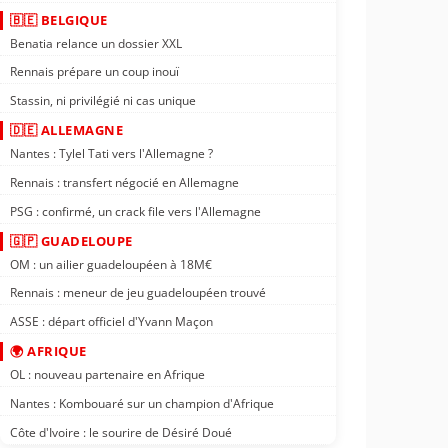
🇧🇪 BELGIQUE
Benatia relance un dossier XXL
Rennais prépare un coup inouï
Stassin, ni privilégié ni cas unique
🇩🇪 ALLEMAGNE
Nantes : Tylel Tati vers l'Allemagne ?
Rennais : transfert négocié en Allemagne
PSG : confirmé, un crack file vers l'Allemagne
🇬🇵 GUADELOUPE
OM : un ailier guadeloupéen à 18M€
Rennais : meneur de jeu guadeloupéen trouvé
ASSE : départ officiel d'Yvann Maçon
🌍 AFRIQUE
OL : nouveau partenaire en Afrique
Nantes : Kombouaré sur un champion d'Afrique
Côte d'Ivoire : le sourire de Désiré Doué