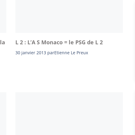
la
L 2 : L’A S Monaco = le PSG de L 2
30 janvier 2013
par
Etienne Le Preux