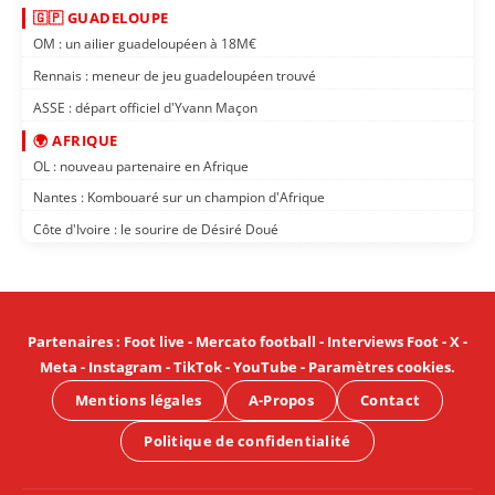
🇬🇵 GUADELOUPE
OM : un ailier guadeloupéen à 18M€
Rennais : meneur de jeu guadeloupéen trouvé
ASSE : départ officiel d'Yvann Maçon
🌍 AFRIQUE
OL : nouveau partenaire en Afrique
Nantes : Kombouaré sur un champion d'Afrique
Côte d'Ivoire : le sourire de Désiré Doué
Partenaires
:
Foot live
-
Mercato football
-
Interviews Foot
-
X
-
Meta
-
Instagram
-
TikTok
-
YouTube
-
Paramètres cookies
.
Mentions légales
A-Propos
Contact
Politique de confidentialité