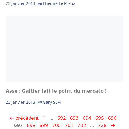
23 janvier 2013
par
Etienne Le Preux
Asse : Galtier fait le point du mercato !
23 janvier 2013
par
Gary SLM
Page
Page
Page
Page
Page
Page
Pag
←
précédent
1
…
692
693
694
695
696
Page
Page
Page
Page
Page
Page
697
698
699
700
701
702
…
728
→