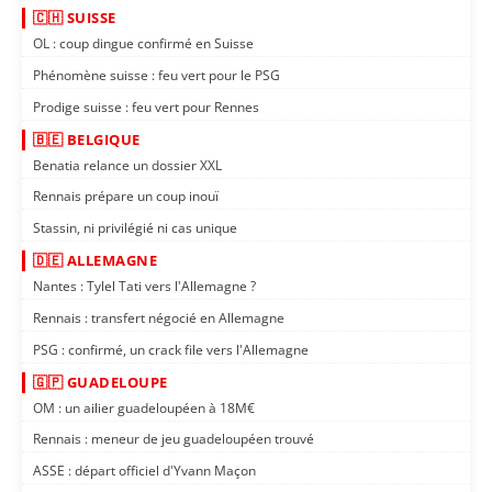
🇨🇭 SUISSE
OL : coup dingue confirmé en Suisse
Phénomène suisse : feu vert pour le PSG
Prodige suisse : feu vert pour Rennes
🇧🇪 BELGIQUE
Benatia relance un dossier XXL
Rennais prépare un coup inouï
Stassin, ni privilégié ni cas unique
🇩🇪 ALLEMAGNE
Nantes : Tylel Tati vers l'Allemagne ?
Rennais : transfert négocié en Allemagne
PSG : confirmé, un crack file vers l'Allemagne
🇬🇵 GUADELOUPE
OM : un ailier guadeloupéen à 18M€
Rennais : meneur de jeu guadeloupéen trouvé
ASSE : départ officiel d'Yvann Maçon