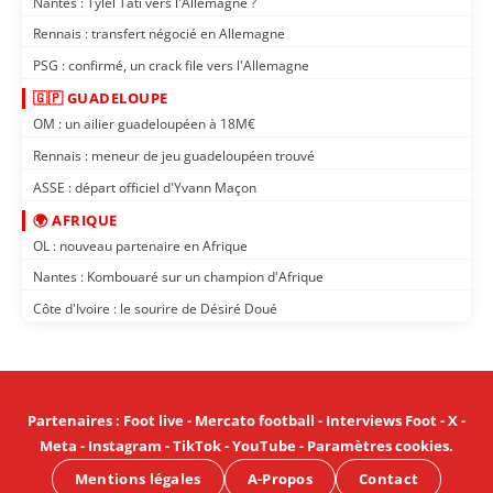
Nantes : Tylel Tati vers l'Allemagne ?
Rennais : transfert négocié en Allemagne
PSG : confirmé, un crack file vers l'Allemagne
🇬🇵 GUADELOUPE
OM : un ailier guadeloupéen à 18M€
Rennais : meneur de jeu guadeloupéen trouvé
ASSE : départ officiel d'Yvann Maçon
🌍 AFRIQUE
OL : nouveau partenaire en Afrique
Nantes : Kombouaré sur un champion d'Afrique
Côte d'Ivoire : le sourire de Désiré Doué
Partenaires
:
Foot live
-
Mercato football
-
Interviews Foot
-
X
-
Meta
-
Instagram
-
TikTok
-
YouTube
-
Paramètres cookies
.
Mentions légales
A-Propos
Contact