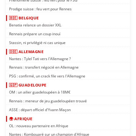
Phénomène suisse : feu vert pour le PSG
Prodige suisse : feu vert pour Rennes
🇧🇪 BELGIQUE
Benatia relance un dossier XXL
Rennais prépare un coup inouï
Stassin, ni privilégié ni cas unique
🇩🇪 ALLEMAGNE
Nantes : Tylel Tati vers l'Allemagne ?
Rennais : transfert négocié en Allemagne
PSG : confirmé, un crack file vers l'Allemagne
🇬🇵 GUADELOUPE
OM : un ailier guadeloupéen à 18M€
Rennais : meneur de jeu guadeloupéen trouvé
ASSE : départ officiel d'Yvann Maçon
🌍 AFRIQUE
OL : nouveau partenaire en Afrique
Nantes : Kombouaré sur un champion d'Afrique