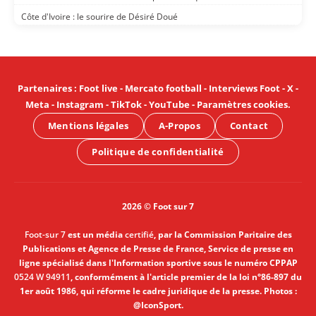
Côte d'Ivoire : le sourire de Désiré Doué
Partenaires
:
Foot live
-
Mercato football
-
Interviews Foot
-
X
-
Meta
-
Instagram
-
TikTok
-
YouTube
-
Paramètres cookies
.
Mentions légales
A-Propos
Contact
Politique de confidentialité
2026 © Foot sur 7
Foot-sur 7
est un média
certifié
, par la Commission Paritaire des
Publications et Agence de Presse de France, Service de presse en
ligne spécialisé dans l'Information sportive sous le numéro CPPAP
0524 W 94911
, conformément à l'article premier de la loi n°86-897 du
1er août 1986, qui réforme le cadre juridique de la presse. Photos :
@IconSport.