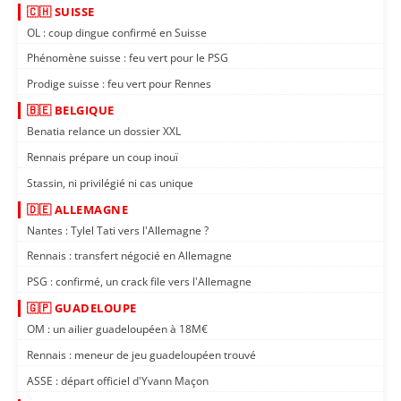
🇨🇭 SUISSE
OL : coup dingue confirmé en Suisse
Phénomène suisse : feu vert pour le PSG
Prodige suisse : feu vert pour Rennes
🇧🇪 BELGIQUE
Benatia relance un dossier XXL
Rennais prépare un coup inouï
Stassin, ni privilégié ni cas unique
🇩🇪 ALLEMAGNE
Nantes : Tylel Tati vers l'Allemagne ?
Rennais : transfert négocié en Allemagne
PSG : confirmé, un crack file vers l'Allemagne
🇬🇵 GUADELOUPE
OM : un ailier guadeloupéen à 18M€
Rennais : meneur de jeu guadeloupéen trouvé
ASSE : départ officiel d'Yvann Maçon