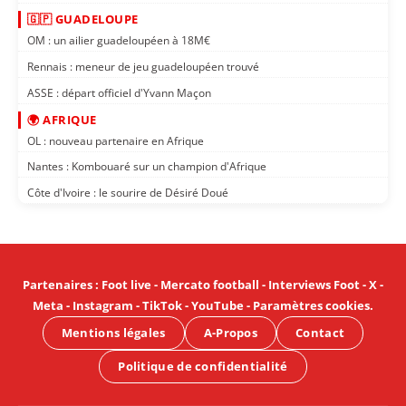
🇬🇵 GUADELOUPE
OM : un ailier guadeloupéen à 18M€
Rennais : meneur de jeu guadeloupéen trouvé
ASSE : départ officiel d'Yvann Maçon
🌍 AFRIQUE
OL : nouveau partenaire en Afrique
Nantes : Kombouaré sur un champion d'Afrique
Côte d'Ivoire : le sourire de Désiré Doué
Partenaires
:
Foot live
-
Mercato football
-
Interviews Foot
-
X
-
Meta
-
Instagram
-
TikTok
-
YouTube
-
Paramètres cookies
.
Mentions légales
A-Propos
Contact
Politique de confidentialité