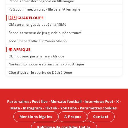
Rennais : transfert négocié en Allemagne
PSG : confirmé, un crack file vers l'Allemagne
🇬🇵 GUADELOUPE
OM : un ailier guadeloupéen à 18M€
Rennais : meneur de jeu guadeloupéen trouvé
ASSE : départ officiel d'Yvann Maçon
🌍 AFRIQUE
OL : nouveau partenaire en Afrique
Nantes : Kombouaré sur un champion d'Afrique
Côte d'Ivoire : le sourire de Désiré Doué
Partenaires
:
Foot live
-
Mercato football
-
Interviews Foot
-
X
-
Meta
-
Instagram
-
TikTok
-
YouTube
-
Paramètres cookies
.
Mentions légales
A-Propos
Contact
Politique de confidentialité