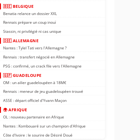
🇧🇪 BELGIQUE
Benatia relance un dossier XXL
Rennais prépare un coup inouï
Stassin, ni privilégié ni cas unique
🇩🇪 ALLEMAGNE
Nantes : Tylel Tati vers l'Allemagne ?
Rennais : transfert négocié en Allemagne
PSG : confirmé, un crack file vers l'Allemagne
🇬🇵 GUADELOUPE
OM : un ailier guadeloupéen à 18M€
Rennais : meneur de jeu guadeloupéen trouvé
ASSE : départ officiel d'Yvann Maçon
🌍 AFRIQUE
OL : nouveau partenaire en Afrique
Nantes : Kombouaré sur un champion d'Afrique
Côte d'Ivoire : le sourire de Désiré Doué