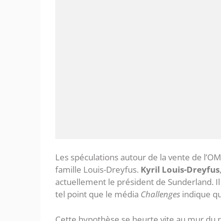
Les spéculations autour de la vente de l’OM
famille Louis-Dreyfus.
Kyril Louis-Dreyfus
actuellement le président de Sunderland. Il 
tel point que le média
Challenges
indique qu’
Cette hypothèse se heurte vite au mur du r