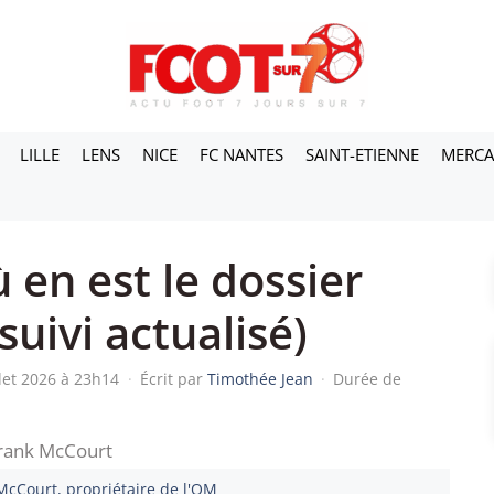
LILLE
LENS
NICE
FC NANTES
SAINT-ETIENNE
MERC
 en est le dossier
uivi actualisé)
llet 2026 à 23h14
·
Écrit par
Timothée Jean
·
Durée de
McCourt, propriétaire de l'OM