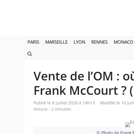
Aller
au
contenu
PARIS
MARSEILLE
LYON
RENNES
MONACO
Vente de l’OM : où
Frank McCourt ? (s
Publié le 8 juillet 2026 à 18h13
·
Modifié le 10 jui
lecture : 2 minutes
© Photo de Frank 