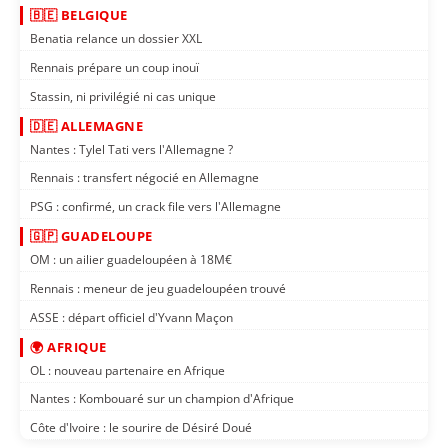
🇧🇪 BELGIQUE
Benatia relance un dossier XXL
Rennais prépare un coup inouï
Stassin, ni privilégié ni cas unique
🇩🇪 ALLEMAGNE
Nantes : Tylel Tati vers l'Allemagne ?
Rennais : transfert négocié en Allemagne
PSG : confirmé, un crack file vers l'Allemagne
🇬🇵 GUADELOUPE
OM : un ailier guadeloupéen à 18M€
Rennais : meneur de jeu guadeloupéen trouvé
ASSE : départ officiel d'Yvann Maçon
🌍 AFRIQUE
OL : nouveau partenaire en Afrique
Nantes : Kombouaré sur un champion d'Afrique
Côte d'Ivoire : le sourire de Désiré Doué