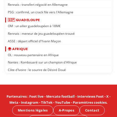
Rennais : transfert négocié en Allemagne
PSG : confirmé, un crack file vers l'Allemagne
🇬🇵 GUADELOUPE
OM : un ailier guadeloupéen à 18M€
Rennais : meneur de jeu guadeloupéen trouvé
ASSE : départ officiel d'Yvann Maçon
🌍 AFRIQUE
OL : nouveau partenaire en Afrique
Nantes : Kombouaré sur un champion d'Afrique
Côte d'Ivoire : le sourire de Désiré Doué
Partenaires
:
Foot live
-
Mercato football
-
Interviews Foot
-
X
-
Meta
-
Instagram
-
TikTok
-
YouTube
-
Paramètres cookies
.
Mentions légales
A-Propos
Contact