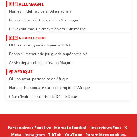
🇩🇪 ALLEMAGNE
Nantes : Tylel Tati vers l'Allemagne ?
Rennais : transfert négocié en Allemagne
PSG : confirmé, un crack file vers l'Allemagne
🇬🇵 GUADELOUPE
OM : un ailier guadeloupéen à 18M€
Rennais : meneur de jeu guadeloupéen trouvé
ASSE : départ officiel d'Yvann Maçon
🌍 AFRIQUE
OL : nouveau partenaire en Afrique
Nantes : Kombouaré sur un champion d'Afrique
Côte d'Ivoire : le sourire de Désiré Doué
Partenaires
:
Foot live
-
Mercato football
-
Interviews Foot
-
X
-
Meta
-
Instagram
-
TikTok
-
YouTube
-
Paramètres cookies
.