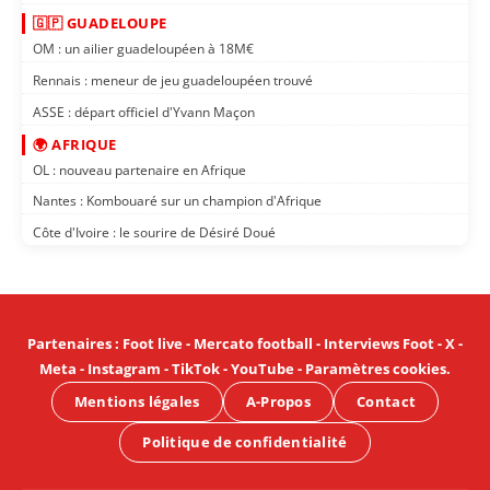
🇬🇵 GUADELOUPE
OM : un ailier guadeloupéen à 18M€
Rennais : meneur de jeu guadeloupéen trouvé
ASSE : départ officiel d'Yvann Maçon
🌍 AFRIQUE
OL : nouveau partenaire en Afrique
Nantes : Kombouaré sur un champion d'Afrique
Côte d'Ivoire : le sourire de Désiré Doué
Partenaires
:
Foot live
-
Mercato football
-
Interviews Foot
-
X
-
Meta
-
Instagram
-
TikTok
-
YouTube
-
Paramètres cookies
.
Mentions légales
A-Propos
Contact
Politique de confidentialité