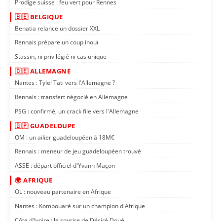
Prodige suisse : feu vert pour Rennes
🇧🇪 BELGIQUE
Benatia relance un dossier XXL
Rennais prépare un coup inouï
Stassin, ni privilégié ni cas unique
🇩🇪 ALLEMAGNE
Nantes : Tylel Tati vers l'Allemagne ?
Rennais : transfert négocié en Allemagne
PSG : confirmé, un crack file vers l'Allemagne
🇬🇵 GUADELOUPE
OM : un ailier guadeloupéen à 18M€
Rennais : meneur de jeu guadeloupéen trouvé
ASSE : départ officiel d'Yvann Maçon
🌍 AFRIQUE
OL : nouveau partenaire en Afrique
Nantes : Kombouaré sur un champion d'Afrique
Côte d'Ivoire : le sourire de Désiré Doué