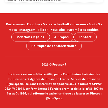
Partenaires
:
Foot live
-
Mercato football
-
Interviews Foot
-
X
-
Meta
-
Instagram
-
TikTok
-
YouTube
-
Paramètres cookies
.
Mentions légales
A-Propos
Contact
Politique de confidentialité
2026 © Foot sur 7
Foot-sur 7
est un média
certifié
, par la Commission Paritaire des
Publications et Agence de Presse de France, Service de presse en
ligne spécialisé dans l'Information sportive sous le numéro CPPAP
0524 W 94911
, conformément à l'article premier de la loi n°86-897 du
1er août 1986, qui réforme le cadre juridique de la presse. Photos :
@IconSport.