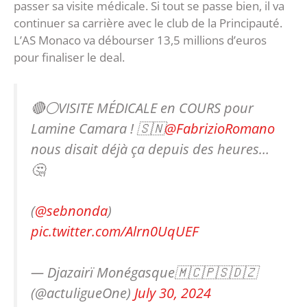
passer sa visite médicale. Si tout se passe bien, il va
continuer sa carrière avec le club de la Principauté.
L’AS Monaco va débourser 13,5 millions d’euros
pour finaliser le deal.
🔴⚪VISITE MÉDICALE en COURS pour
Lamine Camara ! 🇸🇳
@FabrizioRomano
nous disait déjà ça depuis des heures…
🤔
(
@sebnonda
)
pic.twitter.com/Alrn0UqUEF
— Djazairï Monégasque🇲🇨🇵🇸🇩🇿
(@actuligueOne)
July 30, 2024