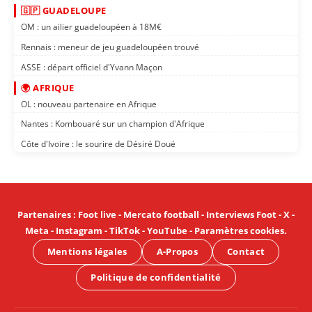
🇬🇵 GUADELOUPE
OM : un ailier guadeloupéen à 18M€
Rennais : meneur de jeu guadeloupéen trouvé
ASSE : départ officiel d'Yvann Maçon
🌍 AFRIQUE
OL : nouveau partenaire en Afrique
Nantes : Kombouaré sur un champion d'Afrique
Côte d'Ivoire : le sourire de Désiré Doué
Partenaires
:
Foot live
-
Mercato football
-
Interviews Foot
-
X
-
Meta
-
Instagram
-
TikTok
-
YouTube
-
Paramètres cookies
.
Mentions légales
A-Propos
Contact
Politique de confidentialité