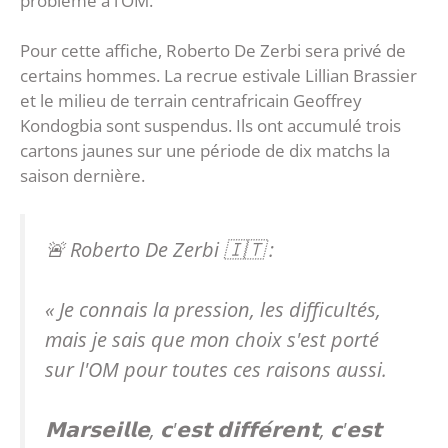
problème à l’OM.
Pour cette affiche, Roberto De Zerbi sera privé de
certains hommes. La recrue estivale Lillian Brassier
et le milieu de terrain centrafricain Geoffrey
Kondogbia sont suspendus. Ils ont accumulé trois
cartons jaunes sur une période de dix matchs la
saison dernière.
🚨 Roberto De Zerbi 🇮🇹 :
« Je connais la pression, les difficultés,
mais je sais que mon choix s'est porté
sur l'OM pour toutes ces raisons aussi.
𝗠𝗮𝗿𝘀𝗲𝗶𝗹𝗹𝗲, 𝗰'𝗲𝘀𝘁 𝗱𝗶𝗳𝗳𝗲́𝗿𝗲𝗻𝘁, 𝗰'𝗲𝘀𝘁