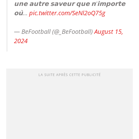
𝘂𝗻𝗲 𝗮𝘂𝘁𝗿𝗲 𝘀𝗮𝘃𝗲𝘂𝗿 𝗾𝘂𝗲 𝗻'𝗶𝗺𝗽𝗼𝗿𝘁𝗲
𝗼𝘂̀…
pic.twitter.com/SeNl2oQ75g
— BeFootball (@_BeFootball)
August 15,
2024
LA SUITE APRÈS CETTE PUBLICITÉ