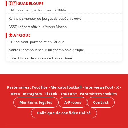
🇬🇵 GUADELOUPE
OM : un ailier guadeloupéen à 18M€
Rennais : meneur de jeu guadeloupéen trouvé
ASSE : départ officiel d'Yvann Maçon
🌍 AFRIQUE
OL : nouveau partenaire en Afrique
Nantes : Kombouaré sur un champion d'Afrique
Côte d'Ivoire : le sourire de Désiré Doué
Partenaires
:
Foot live
-
Mercato football
-
Interviews Foot
-
X
-
Meta
-
Instagram
-
TikTok
-
YouTube
-
Paramètres cookies
.
Mentions légales
A-Propos
Contact
Politique de confidentialité