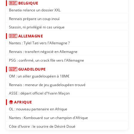
🇧🇪 BELGIQUE
Benatia relance un dossier XXL
Rennais prépare un coup inouï
Stassin, ni privilégié ni cas unique
🇩🇪 ALLEMAGNE
Nantes : Tylel Tati vers l'Allemagne ?
Rennais : transfert négocié en Allemagne
PSG : confirmé, un crack file vers l'Allemagne
🇬🇵 GUADELOUPE
OM : un ailier guadeloupéen à 18M€
Rennais : meneur de jeu guadeloupéen trouvé
ASSE : départ officiel d'Yvann Maçon
🌍 AFRIQUE
OL : nouveau partenaire en Afrique
Nantes : Kombouaré sur un champion d'Afrique
Côte d'Ivoire : le sourire de Désiré Doué