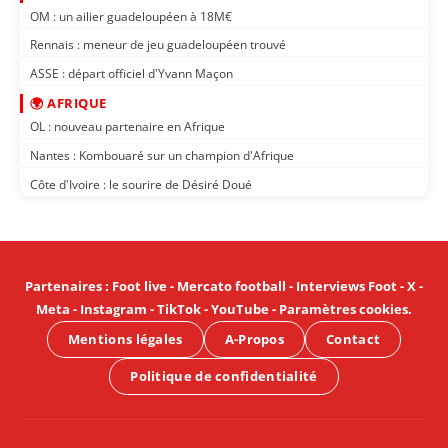
OM : un ailier guadeloupéen à 18M€
Rennais : meneur de jeu guadeloupéen trouvé
ASSE : départ officiel d'Yvann Maçon
🌍 AFRIQUE
OL : nouveau partenaire en Afrique
Nantes : Kombouaré sur un champion d'Afrique
Côte d'Ivoire : le sourire de Désiré Doué
Partenaires
:
Foot live
-
Mercato football
-
Interviews Foot
-
X
-
Meta
-
Instagram
-
TikTok
-
YouTube
-
Paramètres cookies
.
Mentions légales
A-Propos
Contact
Politique de confidentialité