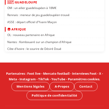
🇬🇵 GUADELOUPE
OM : un ailier guadeloupéen à 18M€
Rennais : meneur de jeu guadeloupéen trouvé
ASSE : départ officiel d'Yvann Maçon
🌍 AFRIQUE
OL : nouveau partenaire en Afrique
Nantes : Kombouaré sur un champion d'Afrique
Côte d'Ivoire : le sourire de Désiré Doué
Partenaires
:
Foot live
-
Mercato football
-
Interviews Foot
-
X
-
Meta
-
Instagram
-
TikTok
-
YouTube
-
Paramètres cookies
.
Mentions légales
A-Propos
Contact
Politique de confidentialité