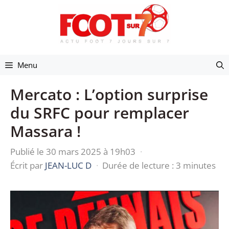
Aller
au
contenu
Menu
Mercato : L’option surprise
du SRFC pour remplacer
Massara !
Publié le 30 mars 2025 à 19h03
·
Écrit par
JEAN-LUC D
·
Durée de lecture : 3 minutes