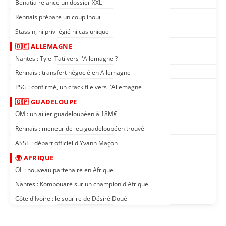
Benatia relance un dossier XXL
Rennais prépare un coup inouï
Stassin, ni privilégié ni cas unique
🇩🇪 ALLEMAGNE
Nantes : Tylel Tati vers l'Allemagne ?
Rennais : transfert négocié en Allemagne
PSG : confirmé, un crack file vers l'Allemagne
🇬🇵 GUADELOUPE
OM : un ailier guadeloupéen à 18M€
Rennais : meneur de jeu guadeloupéen trouvé
ASSE : départ officiel d'Yvann Maçon
🌍 AFRIQUE
OL : nouveau partenaire en Afrique
Nantes : Kombouaré sur un champion d'Afrique
Côte d'Ivoire : le sourire de Désiré Doué