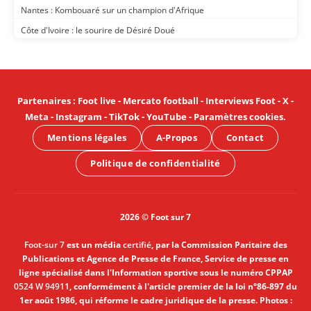
Nantes : Kombouaré sur un champion d'Afrique
Côte d'Ivoire : le sourire de Désiré Doué
Partenaires
:
Foot live
-
Mercato football
-
Interviews Foot
-
X
-
Meta
-
Instagram
-
TikTok
-
YouTube
-
Paramètres cookies
.
Mentions légales
A-Propos
Contact
Politique de confidentialité
2026 © Foot sur 7
Foot-sur 7
est un média
certifié
, par la Commission Paritaire des
Publications et Agence de Presse de France, Service de presse en
ligne spécialisé dans l'Information sportive sous le numéro CPPAP
0524 W 94911
, conformément à l'article premier de la loi n°86-897 du
1er août 1986, qui réforme le cadre juridique de la presse. Photos :