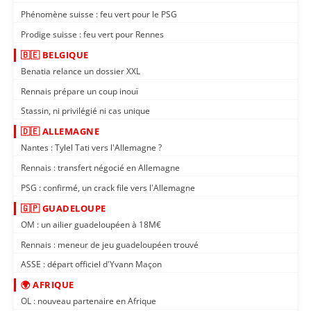
Phénomène suisse : feu vert pour le PSG
Prodige suisse : feu vert pour Rennes
🇧🇪 BELGIQUE
Benatia relance un dossier XXL
Rennais prépare un coup inouï
Stassin, ni privilégié ni cas unique
🇩🇪 ALLEMAGNE
Nantes : Tylel Tati vers l'Allemagne ?
Rennais : transfert négocié en Allemagne
PSG : confirmé, un crack file vers l'Allemagne
🇬🇵 GUADELOUPE
OM : un ailier guadeloupéen à 18M€
Rennais : meneur de jeu guadeloupéen trouvé
ASSE : départ officiel d'Yvann Maçon
🌍 AFRIQUE
OL : nouveau partenaire en Afrique