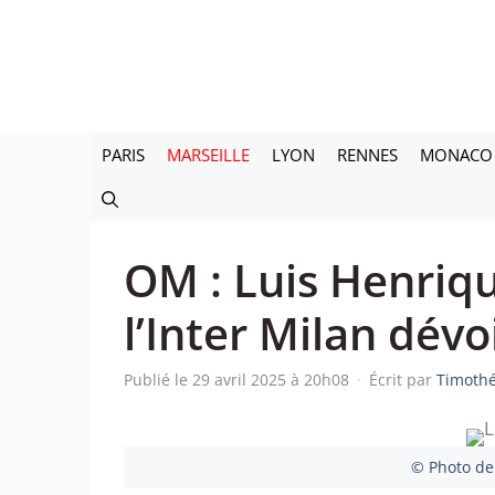
Aller
au
contenu
PARIS
MARSEILLE
LYON
RENNES
MONACO
OM : Luis Henriqu
l’Inter Milan dévoi
Publié le 29 avril 2025 à 20h08
·
Écrit par
Timothé
© Photo de