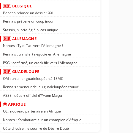
🇧🇪 BELGIQUE
Benatia relance un dossier XXL
Rennais prépare un coup inouï
Stassin, ni privilégié ni cas unique
🇩🇪 ALLEMAGNE
Nantes : Tylel Tati vers l'Allemagne ?
Rennais : transfert négocié en Allemagne
PSG : confirmé, un crack file vers l'Allemagne
🇬🇵 GUADELOUPE
OM : un ailier guadeloupéen à 18M€
Rennais : meneur de jeu guadeloupéen trouvé
ASSE : départ officiel d'Yvann Maçon
🌍 AFRIQUE
OL : nouveau partenaire en Afrique
Nantes : Kombouaré sur un champion d'Afrique
Côte d'Ivoire : le sourire de Désiré Doué