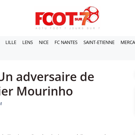
LILLE
LENS
NICE
FC NANTES
SAINT-ETIENNE
MERC
 Un adversaire de
sier Mourinho
M