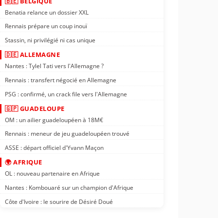
🇧🇪 BELGIQUE
Benatia relance un dossier XXL
Rennais prépare un coup inouï
Stassin, ni privilégié ni cas unique
🇩🇪 ALLEMAGNE
Nantes : Tylel Tati vers l'Allemagne ?
Rennais : transfert négocié en Allemagne
PSG : confirmé, un crack file vers l'Allemagne
🇬🇵 GUADELOUPE
OM : un ailier guadeloupéen à 18M€
Rennais : meneur de jeu guadeloupéen trouvé
ASSE : départ officiel d'Yvann Maçon
🌍 AFRIQUE
OL : nouveau partenaire en Afrique
Nantes : Kombouaré sur un champion d'Afrique
Côte d'Ivoire : le sourire de Désiré Doué