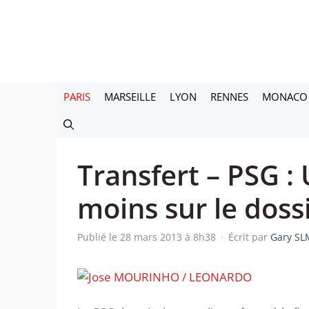
Aller
au
contenu
PARIS
MARSEILLE
LYON
RENNES
MONACO
Transfert – PSG :
moins sur le dos
Publié le 28 mars 2013 à 8h38
·
Écrit par
Gary SL