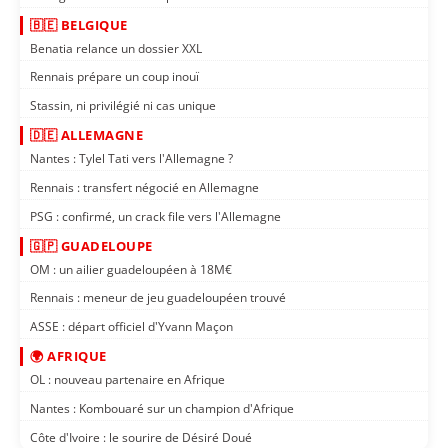
🇧🇪 BELGIQUE
Benatia relance un dossier XXL
Rennais prépare un coup inouï
Stassin, ni privilégié ni cas unique
🇩🇪 ALLEMAGNE
Nantes : Tylel Tati vers l'Allemagne ?
Rennais : transfert négocié en Allemagne
PSG : confirmé, un crack file vers l'Allemagne
🇬🇵 GUADELOUPE
OM : un ailier guadeloupéen à 18M€
Rennais : meneur de jeu guadeloupéen trouvé
ASSE : départ officiel d'Yvann Maçon
🌍 AFRIQUE
OL : nouveau partenaire en Afrique
Nantes : Kombouaré sur un champion d'Afrique
Côte d'Ivoire : le sourire de Désiré Doué