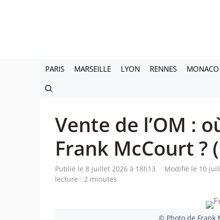
Aller
au
contenu
PARIS
MARSEILLE
LYON
RENNES
MONACO
Vente de l’OM : où
Frank McCourt ? (s
Publié le 8 juillet 2026 à 18h13
·
Modifié le 10 jui
lecture : 2 minutes
© Photo de Frank 