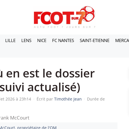
LILLE
LENS
NICE
FC NANTES
SAINT-ETIENNE
MERC
 en est le dossier
uivi actualisé)
llet 2026 à 23h14
·
Écrit par
Timothée Jean
·
Durée de
McCourt, propriétaire de l'OM