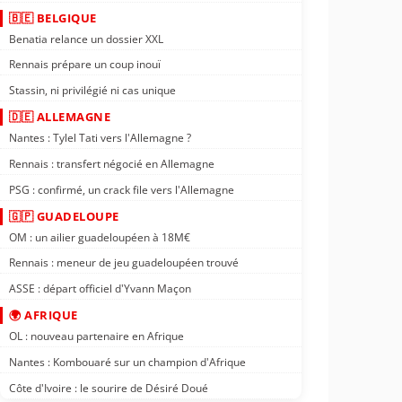
🇧🇪 BELGIQUE
Benatia relance un dossier XXL
Rennais prépare un coup inouï
Stassin, ni privilégié ni cas unique
🇩🇪 ALLEMAGNE
Nantes : Tylel Tati vers l'Allemagne ?
Rennais : transfert négocié en Allemagne
PSG : confirmé, un crack file vers l'Allemagne
🇬🇵 GUADELOUPE
OM : un ailier guadeloupéen à 18M€
Rennais : meneur de jeu guadeloupéen trouvé
ASSE : départ officiel d'Yvann Maçon
🌍 AFRIQUE
OL : nouveau partenaire en Afrique
Nantes : Kombouaré sur un champion d'Afrique
Côte d'Ivoire : le sourire de Désiré Doué