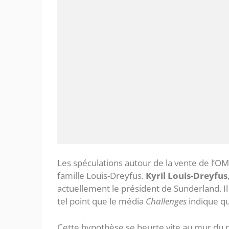
Les spéculations autour de la vente de l’OM
famille Louis-Dreyfus.
Kyril Louis-Dreyfus
actuellement le président de Sunderland. Il 
tel point que le média
Challenges
indique qu’
Cette hypothèse se heurte vite au mur du r