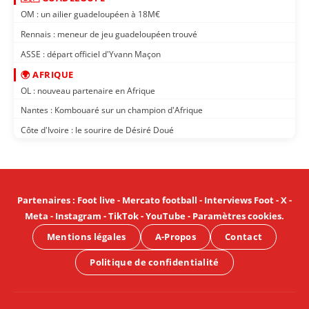
OM : un ailier guadeloupéen à 18M€
Rennais : meneur de jeu guadeloupéen trouvé
ASSE : départ officiel d'Yvann Maçon
🌍 AFRIQUE
OL : nouveau partenaire en Afrique
Nantes : Kombouaré sur un champion d'Afrique
Côte d'Ivoire : le sourire de Désiré Doué
Partenaires
:
Foot live
-
Mercato football
-
Interviews Foot
-
X
-
Meta
-
Instagram
-
TikTok
-
YouTube
-
Paramètres cookies
.
Mentions légales
A-Propos
Contact
Politique de confidentialité