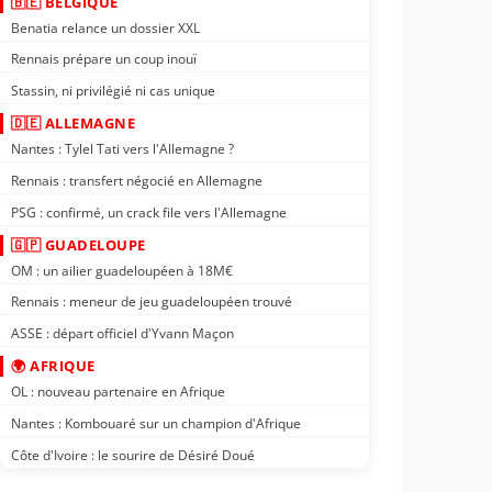
🇧🇪 BELGIQUE
Benatia relance un dossier XXL
Rennais prépare un coup inouï
Stassin, ni privilégié ni cas unique
🇩🇪 ALLEMAGNE
Nantes : Tylel Tati vers l'Allemagne ?
Rennais : transfert négocié en Allemagne
PSG : confirmé, un crack file vers l'Allemagne
🇬🇵 GUADELOUPE
OM : un ailier guadeloupéen à 18M€
Rennais : meneur de jeu guadeloupéen trouvé
ASSE : départ officiel d'Yvann Maçon
🌍 AFRIQUE
OL : nouveau partenaire en Afrique
Nantes : Kombouaré sur un champion d'Afrique
Côte d'Ivoire : le sourire de Désiré Doué