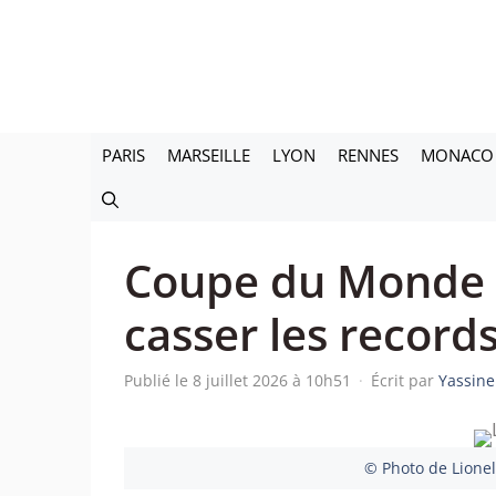
Aller
au
contenu
PARIS
MARSEILLE
LYON
RENNES
MONACO
Coupe du Monde :
casser les records
Publié le 8 juillet 2026 à 10h51
·
Écrit par
Yassine
© Photo de Lione