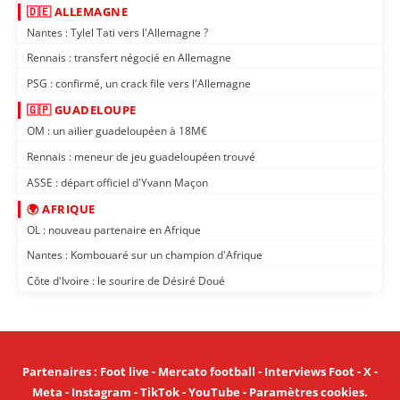
🇩🇪 ALLEMAGNE
Nantes : Tylel Tati vers l'Allemagne ?
Rennais : transfert négocié en Allemagne
PSG : confirmé, un crack file vers l'Allemagne
🇬🇵 GUADELOUPE
OM : un ailier guadeloupéen à 18M€
Rennais : meneur de jeu guadeloupéen trouvé
ASSE : départ officiel d'Yvann Maçon
🌍 AFRIQUE
OL : nouveau partenaire en Afrique
Nantes : Kombouaré sur un champion d'Afrique
Côte d'Ivoire : le sourire de Désiré Doué
Partenaires
:
Foot live
-
Mercato football
-
Interviews Foot
-
X
-
Meta
-
Instagram
-
TikTok
-
YouTube
-
Paramètres cookies
.