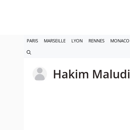
Aller
au
contenu
PARIS
MARSEILLE
LYON
RENNES
MONACO
Hakim Malud