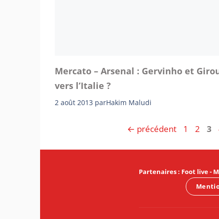
Mercato – Arsenal : Gervinho et Giro
vers l’Italie ?
2 août 2013
par
Hakim Maludi
Page
Page
Pa
←
précédent
1
2
3
Partenaires
:
Foot live
-
M
Mentio