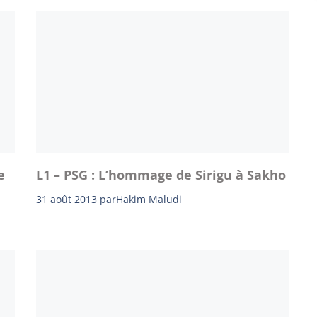
e
L1 – PSG : L’hommage de Sirigu à Sakho
31 août 2013
par
Hakim Maludi