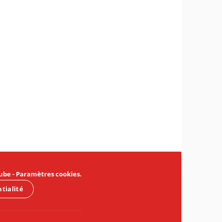
ube
-
Paramètres cookies
.
ntialité