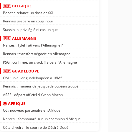
🇧🇪 BELGIQUE
Benatia relance un dossier XXL
Rennais prépare un coup inouï
Stassin, ni privilégié ni cas unique
🇩🇪 ALLEMAGNE
Nantes : Tylel Tati vers l'Allemagne ?
Rennais : transfert négocié en Allemagne
PSG : confirmé, un crack file vers l'Allemagne
🇬🇵 GUADELOUPE
OM : un ailier guadeloupéen à 18M€
Rennais : meneur de jeu guadeloupéen trouvé
ASSE : départ officiel d'Yvann Maçon
🌍 AFRIQUE
OL : nouveau partenaire en Afrique
Nantes : Kombouaré sur un champion d'Afrique
Côte d'Ivoire : le sourire de Désiré Doué