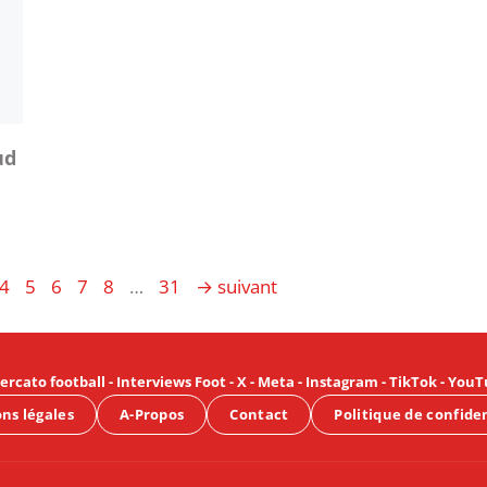
ud
ge
Page
Page
Page
Page
Page
Page
4
5
6
7
8
…
31
→
suivant
ercato football
-
Interviews Foot
-
X
-
Meta
-
Instagram
-
TikTok
-
YouT
ns légales
A-Propos
Contact
Politique de confide