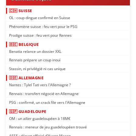
🇨🇭 SUISSE
OL : coup dingue confirmé en Suisse
Phénomène suisse : feu vert pour le PSG
Prodige suisse : feu vert pour Rennes
🇧🇪 BELGIQUE
Benatia relance un dossier XXL
Rennais prépare un coup inouï
Stassin, ni privilégié ni cas unique
🇩🇪 ALLEMAGNE
Nantes : Tylel Tati vers l'Allemagne ?
Rennais : transfert négocié en Allemagne
PSG : confirmé, un crack file vers l'Allemagne
🇬🇵 GUADELOUPE
OM : un ailier guadeloupéen à 18M€
Rennais : meneur de jeu guadeloupéen trouvé
ASSE : départ officiel d'Yvann Maçon