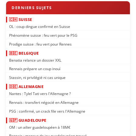
🇨🇭 SUISSE
OL : coup dingue confirmé en Suisse
Phénomène suisse : feu vert pour le PSG
Prodige suisse : feu vert pour Rennes
🇧🇪 BELGIQUE
Benatia relance un dossier XXL
Rennais prépare un coup inouï
Stassin, ni privilégié ni cas unique
🇩🇪 ALLEMAGNE
Nantes : Tylel Tati vers l'Allemagne ?
Rennais : transfert négocié en Allemagne
PSG : confirmé, un crack file vers l'Allemagne
🇬🇵 GUADELOUPE
OM : un ailier guadeloupéen à 18M€
Rennais : meneur de jeu guadeloupéen trouvé