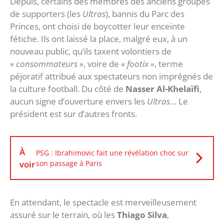
Depuis, certains des membres des anciens groupes
de supporters (les
Ultras
), bannis du Parc des
Princes, ont choisi de boycotter leur enceinte
fétiche. Ils ont laissé la place, malgré eux, à un
nouveau public, qu’ils taxent volontiers de
« consommateurs »
, voire de
« footix »
, terme
péjoratif attribué aux spectateurs non imprégnés de
la culture football. Du côté de
Nasser Al-Khelaïfi
,
aucun signe d’ouverture envers les
Ultras
… Le
président est sur d’autres fronts.
À
PSG : Ibrahimovic fait une révélation choc sur
voir
son passage à Paris
En attendant, le spectacle est merveilleusement
assuré sur le terrain, où les
Thiago Silva
,